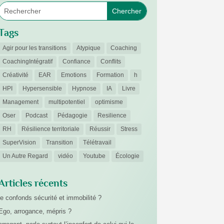
Tags
Agir pour les transitions
Atypique
Coaching
CoachingIntégratif
Confiance
Conflits
Créativité
EAR
Emotions
Formation
h
HPI
Hypersensible
Hypnose
IA
Livre
Management
multipotentiel
optimisme
Oser
Podcast
Pédagogie
Resilience
RH
Résilience territoriale
Réussir
Stress
SuperVision
Transition
Télétravail
Un Autre Regard
vidéo
Youtube
Écologie
Articles récents
je confonds sécurité et immobilité ?
Ego, arrogance, mépris ?