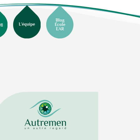
Blog
ng
L’équipe
École
EAR