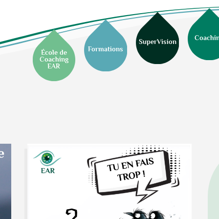
Coachi
SuperVision
Formations
École de
Coaching
EAR