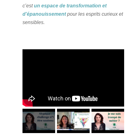
c’est
un espace de transformation et
d’épanouissement
pour les esprits curieux et
sensibles.