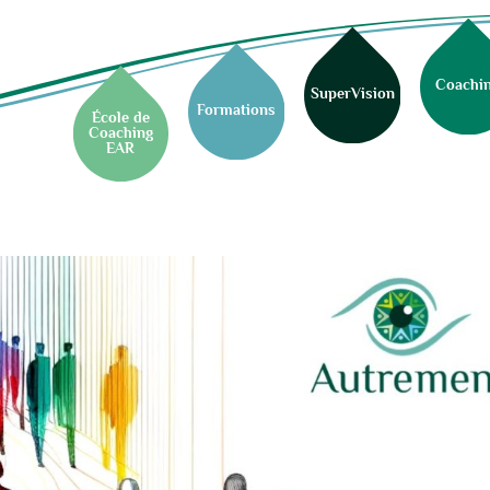
Coachi
SuperVision
Formations
École de
Coaching
EAR