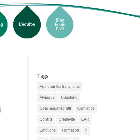
Blog
ng
L’équipe
École
EAR
Tags
Agir pour les transitions
Atypique
Coaching
CoachingIntégratif
Confiance
Conflits
Créativité
EAR
Emotions
Formation
h