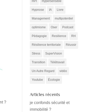
HPI
Hypersensible
Hypnose
IA
Livre
Management
multipotentiel
optimisme
Oser
Podcast
Pédagogie
Resilience
RH
Résilience territoriale
Réussir
Stress
SuperVision
Transition
Télétravail
Un Autre Regard
vidéo
Youtube
Écologie
Articles récents
nt ?
je confonds sécurité et
immobilité ?