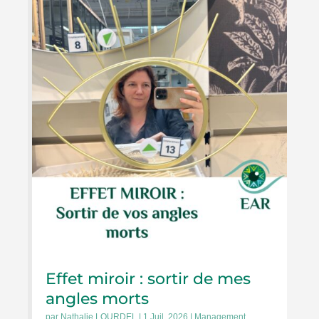
Effet miroir : sortir de mes
angles morts
par
Nathalie LOURDEL
|
1 Juil, 2026
|
Management