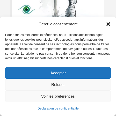
Gérer le consentement
Pourquoi le droit à l’erreur
Pour offrir les meilleures expériences, nous utilisons des technologies
telles que les cookies pour stocker et/ou accéder aux informations des
est si difficile quand on est
appareils. Le fait de consentir à ces technologies nous permettra de traiter
HP ?
des données telles que le comportement de navigation ou les ID uniques
sur ce site. Le fait de ne pas consentir ou de retirer son consentement peut
par
Nathalie LOURDEL
|
5 Juin, 2026
|
Atypique
avoir un effet négatif sur certaines caractéristiques et fonctions.
« Tu peux mieux faire. » « Toi, tu es capable.
» Ces phrases, beaucoup les ont entendues
Accepter
très tôt. Et une croyance s'est installée : si...
Refuser
LIRE PLUS
Voir les préférences
RDV
Visio
Déclaration de confidentialité