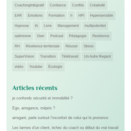
CoachingIntégratif
Confiance
Conflits
Créativité
EAR
Emotions
Formation
h
HPI
Hypersensible
Hypnose
IA
Livre
Management
multipotentiel
optimisme
Oser
Podcast
Pédagogie
Resilience
RH
Résilience territoriale
Réussir
Stress
SuperVision
Transition
Télétravail
Un Autre Regard
vidéo
Youtube
Écologie
Articles récents
je confonds sécurité et immobilité ?
Ego, arrogance, mépris ?
arrogant, parle surtout l’inconfort de celui qui le prononce
Les larmes d’un client, échec du coach ou début du vrai travail