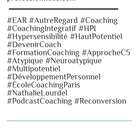
━━━━━━━━━━━━━━━━━━━━━━
#EAR #AutreRegard #Coaching
#CoachingIntegratif #HPI
#Hypersensibilité #HautPotentiel
#DevenirCoach
#FormationCoaching #ApprocheC5
#Atypique #Neuroatypique
#Multipotentiel
#DéveloppementPersonnel
#ÉcoleCoachingParis
#NathalieLourdel
#PodcastCoaching #Reconversion