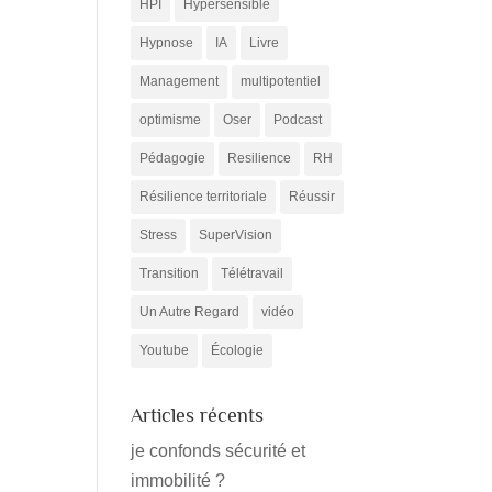
HPI
Hypersensible
Hypnose
IA
Livre
Management
multipotentiel
optimisme
Oser
Podcast
Pédagogie
Resilience
RH
Résilience territoriale
Réussir
Stress
SuperVision
Transition
Télétravail
Un Autre Regard
vidéo
Youtube
Écologie
Articles récents
je confonds sécurité et
immobilité ?