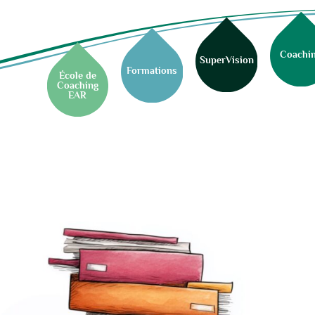
Coachi
SuperVision
Formations
École de
Coaching
EAR