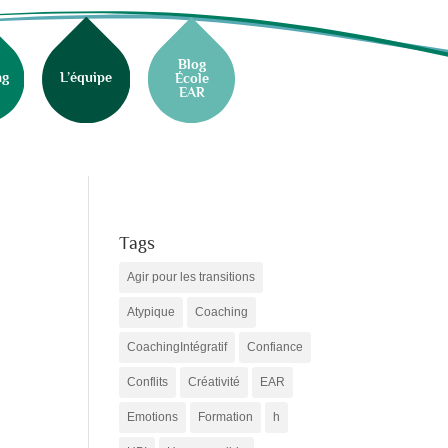
Blog
ng
L’équipe
École
EAR
Tags
Agir pour les transitions
Atypique
Coaching
CoachingIntégratif
Confiance
Conflits
Créativité
EAR
Emotions
Formation
h