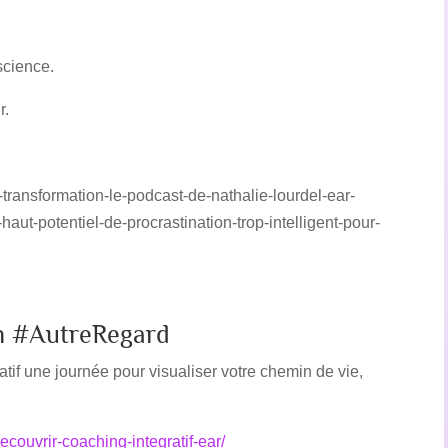
science.
r.
f-transformation-le-podcast-de-nathalie-lourdel-ear-
aut-potentiel-de-procrastination-trop-intelligent-pour-
n #AutreRegard
une journée pour visualiser votre chemin de vie,
ecouvrir-coaching-integratif-ear/