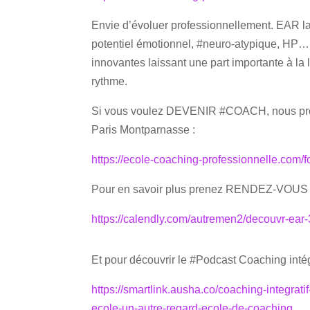
Envie d’évoluer professionnellement. EAR la
potentiel émotionnel, #neuro-atypique, HP…
innovantes laissant une part importante à la 
rythme.
Si vous voulez DEVENIR #COACH, nous prop
Paris Montparnasse :
https://ecole-coaching-professionnelle.com/f
Pour en savoir plus prenez RENDEZ-VOUS di
https://calendly.com/autremen2/decouvr-ear
Et pour découvrir le #Podcast Coaching intégra
https://smartlink.ausha.co/coaching-integrati
ecole-un-autre-regard-ecole-de-coaching