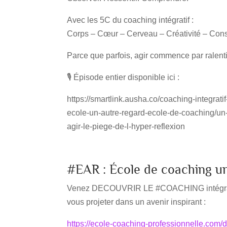
Avec les 5C du coaching intégratif :
Corps – Cœur – Cerveau – Créativité – Con
Parce que parfois, agir commence par ralenti
🎙️ Épisode entier disponible ici :
https://smartlink.ausha.co/coaching-integrati
ecole-un-autre-regard-ecole-de-coaching/un-h
agir-le-piege-de-l-hyper-reflexion
#EAR : École de coaching u
Venez DECOUVRIR LE #COACHING intégratif 
vous projeter dans un avenir inspirant :
https://ecole-coaching-professionnelle.com/d