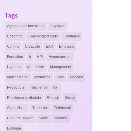
Tags
Agir pour les transitions
Atypique
Coaching
CoachingIntégratif
Confiance
Conflits
Créativité
EAR
Emotions
Formation
h
HPI
Hypersensible
Hypnose
IA
Livre
Management
multipotentiel
optimisme
Oser
Podcast
Pédagogie
Resilience
RH
Résilience territoriale
Réussir
Stress
SuperVision
Transition
Télétravail
Un Autre Regard
vidéo
Youtube
Écologie