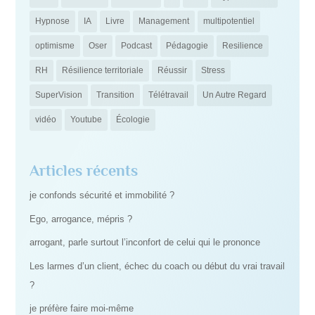
Hypnose
IA
Livre
Management
multipotentiel
optimisme
Oser
Podcast
Pédagogie
Resilience
RH
Résilience territoriale
Réussir
Stress
SuperVision
Transition
Télétravail
Un Autre Regard
vidéo
Youtube
Écologie
Articles récents
je confonds sécurité et immobilité ?
Ego, arrogance, mépris ?
arrogant, parle surtout l’inconfort de celui qui le prononce
Les larmes d’un client, échec du coach ou début du vrai travail
?
je préfère faire moi-même