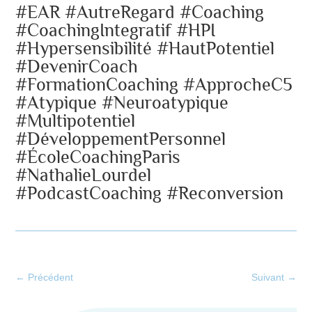
#EAR #AutreRegard #Coaching
#CoachingIntegratif #HPI
#Hypersensibilité #HautPotentiel
#DevenirCoach
#FormationCoaching #ApprocheC5
#Atypique #Neuroatypique
#Multipotentiel
#DéveloppementPersonnel
#ÉcoleCoachingParis
#NathalieLourdel
#PodcastCoaching #Reconversion
←
Précédent
Suivant
→