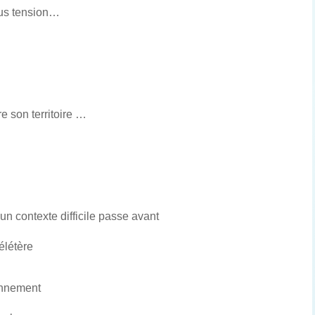
ous tension…
e son territoire …
un contexte difficile passe avant
élétère
onnement