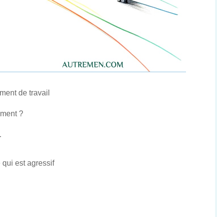
ent de travail
lement ?
…
e qui est agressif