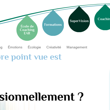
Coachi
SuperVision
Formations
École de
Coaching
EAR
ng
Émotions
Écologie
Créativité
Management
re point vue est