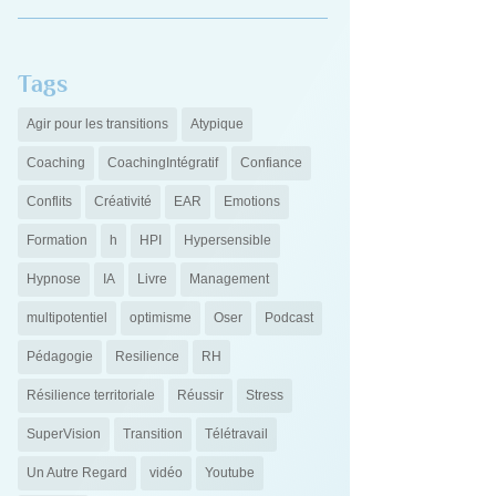
Tags
Agir pour les transitions
Atypique
Coaching
CoachingIntégratif
Confiance
Conflits
Créativité
EAR
Emotions
Formation
h
HPI
Hypersensible
Hypnose
IA
Livre
Management
multipotentiel
optimisme
Oser
Podcast
Pédagogie
Resilience
RH
Résilience territoriale
Réussir
Stress
SuperVision
Transition
Télétravail
Un Autre Regard
vidéo
Youtube