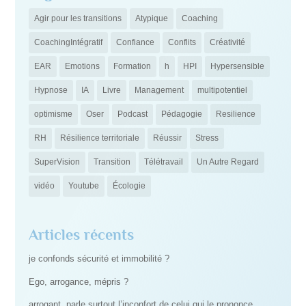
Agir pour les transitions
Atypique
Coaching
CoachingIntégratif
Confiance
Conflits
Créativité
EAR
Emotions
Formation
h
HPI
Hypersensible
Hypnose
IA
Livre
Management
multipotentiel
optimisme
Oser
Podcast
Pédagogie
Resilience
RH
Résilience territoriale
Réussir
Stress
SuperVision
Transition
Télétravail
Un Autre Regard
vidéo
Youtube
Écologie
Articles récents
je confonds sécurité et immobilité ?
Ego, arrogance, mépris ?
arrogant, parle surtout l’inconfort de celui qui le prononce