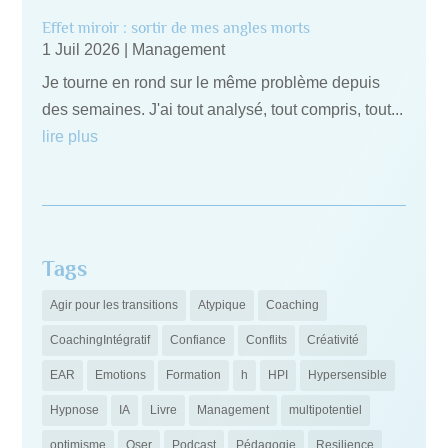
Effet miroir : sortir de mes angles morts
1 Juil 2026
|
Management
Je tourne en rond sur le même problème depuis
des semaines. J'ai tout analysé, tout compris, tout...
lire plus
Tags
Agir pour les transitions
Atypique
Coaching
CoachingIntégratif
Confiance
Conflits
Créativité
EAR
Emotions
Formation
h
HPI
Hypersensible
Hypnose
IA
Livre
Management
multipotentiel
optimisme
Oser
Podcast
Pédagogie
Resilience