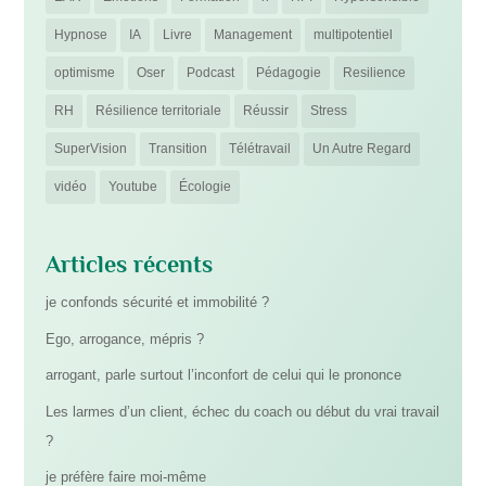
Hypnose
IA
Livre
Management
multipotentiel
optimisme
Oser
Podcast
Pédagogie
Resilience
RH
Résilience territoriale
Réussir
Stress
SuperVision
Transition
Télétravail
Un Autre Regard
vidéo
Youtube
Écologie
Articles récents
je confonds sécurité et immobilité ?
Ego, arrogance, mépris ?
arrogant, parle surtout l’inconfort de celui qui le prononce
Les larmes d’un client, échec du coach ou début du vrai travail
?
je préfère faire moi-même