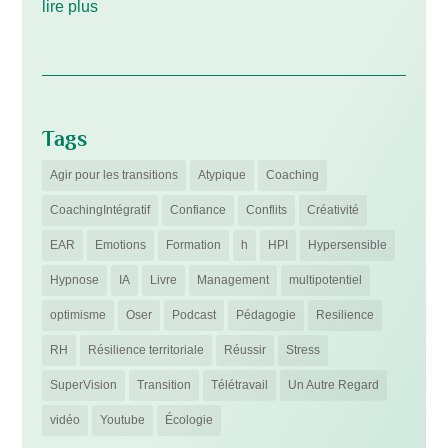
lire plus
Tags
Agir pour les transitions
Atypique
Coaching
CoachingIntégratif
Confiance
Conflits
Créativité
EAR
Emotions
Formation
h
HPI
Hypersensible
Hypnose
IA
Livre
Management
multipotentiel
optimisme
Oser
Podcast
Pédagogie
Resilience
RH
Résilience territoriale
Réussir
Stress
SuperVision
Transition
Télétravail
Un Autre Regard
vidéo
Youtube
Écologie