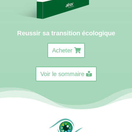
Reussir sa transition écologique
Acheter
Voir le sommaire