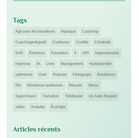
Tags
Agir pour les transitions
Atypique
Coaching
CoachingIntégratif
Confiance
Conflits
Créativité
EAR
Emotions
Formation
h
HPI
Hypersensible
Hypnose
IA
Livre
Management
multipotentiel
optimisme
Oser
Podcast
Pédagogie
Resilience
RH
Résilience territoriale
Réussir
Stress
SuperVision
Transition
Télétravail
Un Autre Regard
vidéo
Youtube
Écologie
Articles récents