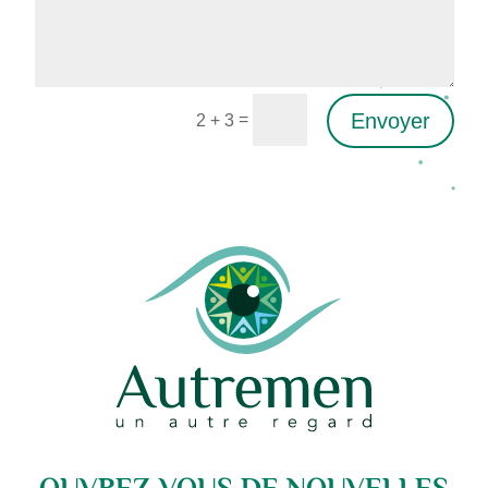
Envoyer
=
2 + 3
Alternative: