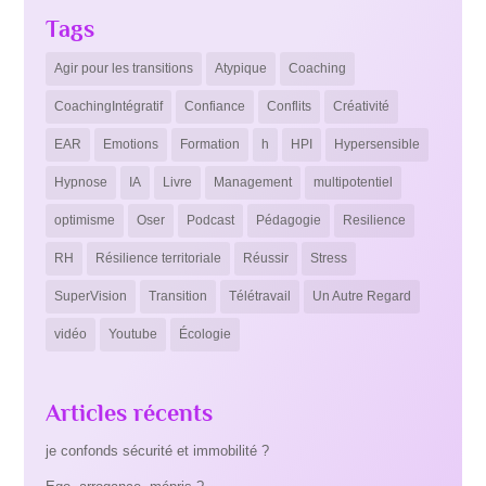
Tags
Agir pour les transitions
Atypique
Coaching
CoachingIntégratif
Confiance
Conflits
Créativité
EAR
Emotions
Formation
h
HPI
Hypersensible
Hypnose
IA
Livre
Management
multipotentiel
optimisme
Oser
Podcast
Pédagogie
Resilience
RH
Résilience territoriale
Réussir
Stress
SuperVision
Transition
Télétravail
Un Autre Regard
vidéo
Youtube
Écologie
Articles récents
je confonds sécurité et immobilité ?