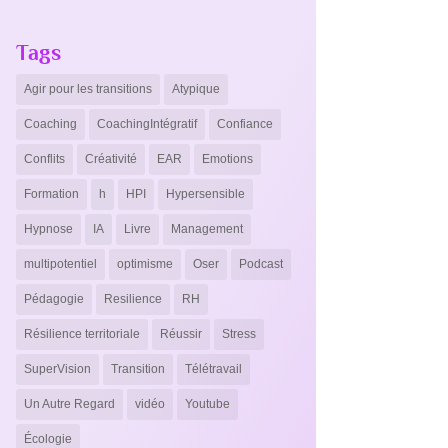
Tags
Agir pour les transitions
Atypique
Coaching
CoachingIntégratif
Confiance
Conflits
Créativité
EAR
Emotions
Formation
h
HPI
Hypersensible
Hypnose
IA
Livre
Management
multipotentiel
optimisme
Oser
Podcast
Pédagogie
Resilience
RH
Résilience territoriale
Réussir
Stress
SuperVision
Transition
Télétravail
Un Autre Regard
vidéo
Youtube
Écologie