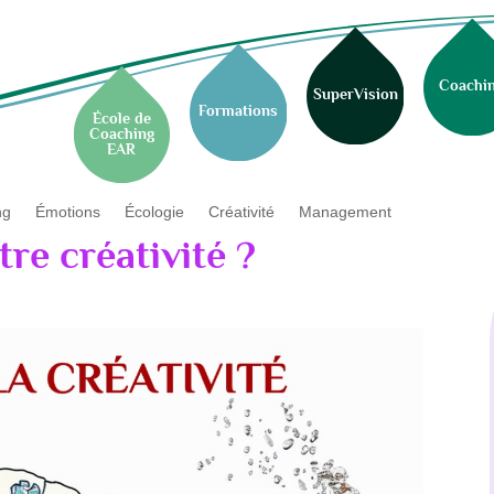
Coachi
SuperVision
Formations
École de
Coaching
EAR
ng
Émotions
Écologie
Créativité
Management
re créativité ?