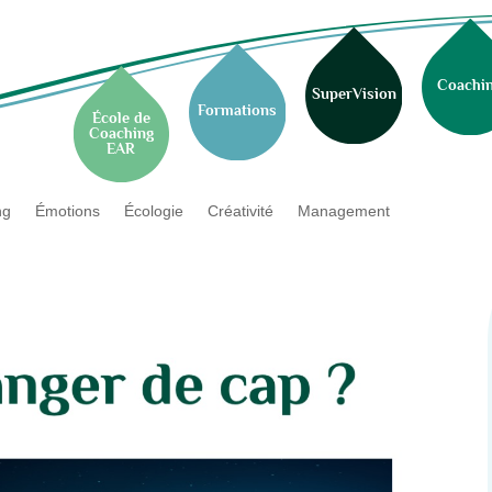
Coachi
SuperVision
Formations
École de
Coaching
EAR
ng
Émotions
Écologie
Créativité
Management