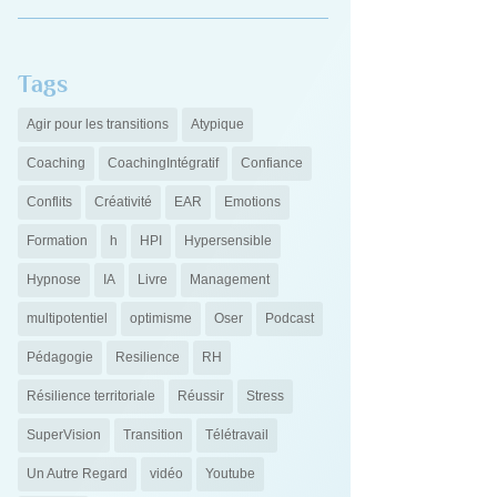
Tags
Agir pour les transitions
Atypique
Coaching
CoachingIntégratif
Confiance
Conflits
Créativité
EAR
Emotions
Formation
h
HPI
Hypersensible
Hypnose
IA
Livre
Management
multipotentiel
optimisme
Oser
Podcast
Pédagogie
Resilience
RH
Résilience territoriale
Réussir
Stress
SuperVision
Transition
Télétravail
Un Autre Regard
vidéo
Youtube