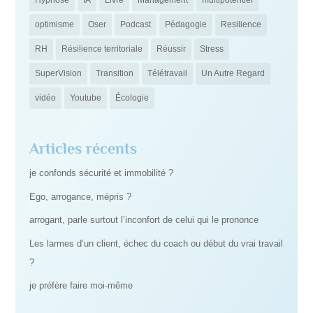
Hypnose
IA
Livre
Management
multipotentiel
optimisme
Oser
Podcast
Pédagogie
Resilience
RH
Résilience territoriale
Réussir
Stress
SuperVision
Transition
Télétravail
Un Autre Regard
vidéo
Youtube
Écologie
Articles récents
je confonds sécurité et immobilité ?
Ego, arrogance, mépris ?
arrogant, parle surtout l’inconfort de celui qui le prononce
Les larmes d’un client, échec du coach ou début du vrai travail
?
je préfère faire moi-même