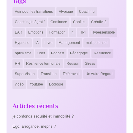
Tags
Agir pour les transitions
Atypique
Coaching
CoachingIntégratif
Confiance
Conflits
Créativité
EAR
Emotions
Formation
h
HPI
Hypersensible
Hypnose
IA
Livre
Management
multipotentiel
optimisme
Oser
Podcast
Pédagogie
Resilience
RH
Résilience territoriale
Réussir
Stress
SuperVision
Transition
Télétravail
Un Autre Regard
vidéo
Youtube
Écologie
Articles récents
je confonds sécurité et immobilité ?
Ego, arrogance, mépris ?