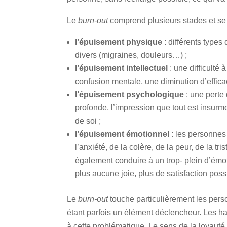
Le
burn-out
comprend plusieurs stades et se 
l’épuisement physique
: différents typ
divers (migraines, douleurs…) ;
l’épuisement intellectuel
: une difficulté
confusion mentale, une diminution d’efficaci
l’épuisement psychologique
: une perte
profonde, l’impression que tout est insurm
de soi ;
l’épuisement émotionnel
: les personne
l’anxiété, de la colère, de la peur, de la
également conduire à un trop- plein d’ém
plus aucune joie, plus de satisfaction poss
Le
burn-out
touche particulièrement les per
étant parfois un élément déclencheur. Les h
à cette problématique. Le sens de la loyauté 