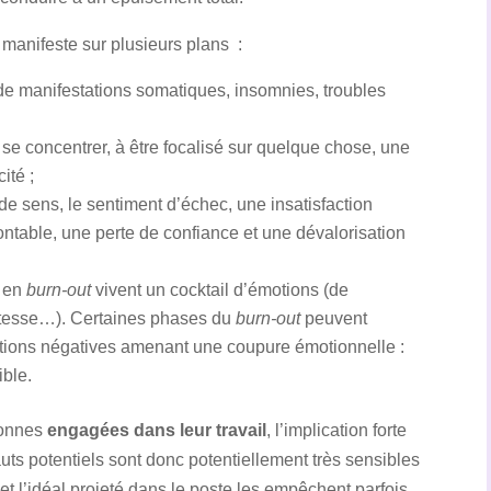
manifeste sur plusieurs plans :
es de manifestations somatiques, insomnies, troubles
 à se concentrer, à être focalisé sur quelque chose, une
té ;
 de sens, le sentiment d’échec, une insatisfaction
ontable, une perte de confiance et une dévalorisation
s en
burn-out
vivent un cocktail d’émotions (de
 tristesse…). Certaines phases du
burn-out
peuvent
otions négatives amenant une coupure émotionnelle :
ible.
sonnes
engagées dans leur travail
, l’implication forte
auts potentiels sont donc potentiellement très sensibles
et l’idéal projeté dans le poste les empêchent parfois