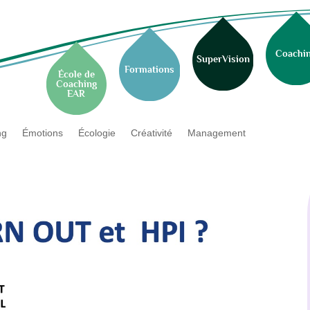
Coachi
SuperVision
Formations
École de
Coaching
EAR
ng
Émotions
Écologie
Créativité
Management