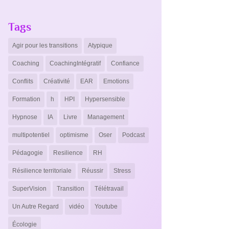
Tags
Agir pour les transitions
Atypique
Coaching
CoachingIntégratif
Confiance
Conflits
Créativité
EAR
Emotions
Formation
h
HPI
Hypersensible
Hypnose
IA
Livre
Management
multipotentiel
optimisme
Oser
Podcast
Pédagogie
Resilience
RH
Résilience territoriale
Réussir
Stress
SuperVision
Transition
Télétravail
Un Autre Regard
vidéo
Youtube
Écologie