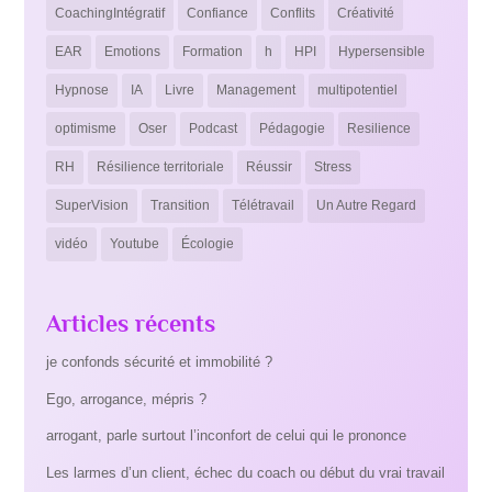
CoachingIntégratif
Confiance
Conflits
Créativité
EAR
Emotions
Formation
h
HPI
Hypersensible
Hypnose
IA
Livre
Management
multipotentiel
optimisme
Oser
Podcast
Pédagogie
Resilience
RH
Résilience territoriale
Réussir
Stress
SuperVision
Transition
Télétravail
Un Autre Regard
vidéo
Youtube
Écologie
Articles récents
je confonds sécurité et immobilité ?
Ego, arrogance, mépris ?
arrogant, parle surtout l’inconfort de celui qui le prononce
Les larmes d’un client, échec du coach ou début du vrai travail