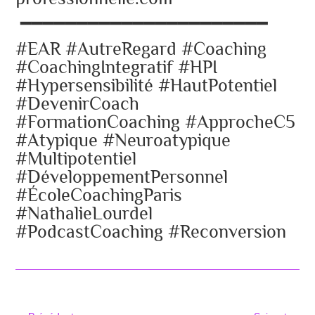
━━━━━━━━━━━━━━━━━━━━━━
#EAR #AutreRegard #Coaching
#CoachingIntegratif #HPI
#Hypersensibilité #HautPotentiel
#DevenirCoach
#FormationCoaching #ApprocheC5
#Atypique #Neuroatypique
#Multipotentiel
#DéveloppementPersonnel
#ÉcoleCoachingParis
#NathalieLourdel
#PodcastCoaching #Reconversion