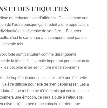
NS ET DES ETIQUETTES
liste de réducteur voir d’aliénant. C’est comme une
on de l’autre puisque ça le réduit à une appellation.
dividualité et la diversité de son être… Étiqueter
iduelle, c’est le cantonner à un comportement parfois
’une seule fois.
 voix forte sont percutent comme dérangeante,
ype de la féminité. Il semble important pour chacun de
les décoller et se sentir libre d’être soi-même.
 de trop émotionnelle, cela lui colle une étiquette
t il va être difficile pour elle de s’en débarrasser. Les
a
onduire à une recherche d’éléments qui vérifient cette
imera une émotion, ce sera ajouté à l’étiquette,
s émotive… »). La personne coincée derrière une