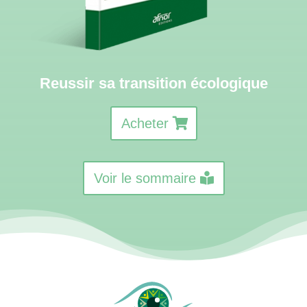
Reussir sa transition écologique
Acheter
Voir le sommaire