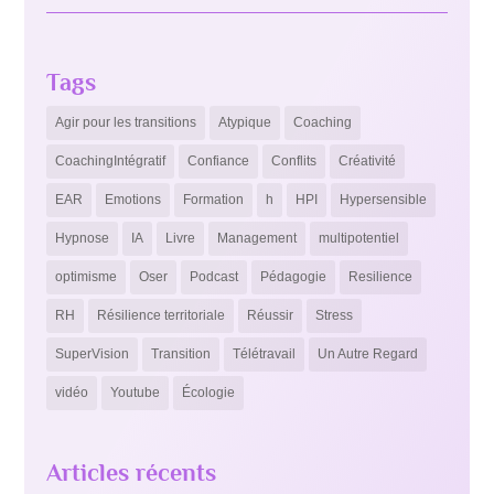
Tags
Agir pour les transitions
Atypique
Coaching
CoachingIntégratif
Confiance
Conflits
Créativité
EAR
Emotions
Formation
h
HPI
Hypersensible
Hypnose
IA
Livre
Management
multipotentiel
optimisme
Oser
Podcast
Pédagogie
Resilience
RH
Résilience territoriale
Réussir
Stress
SuperVision
Transition
Télétravail
Un Autre Regard
vidéo
Youtube
Écologie
Articles récents