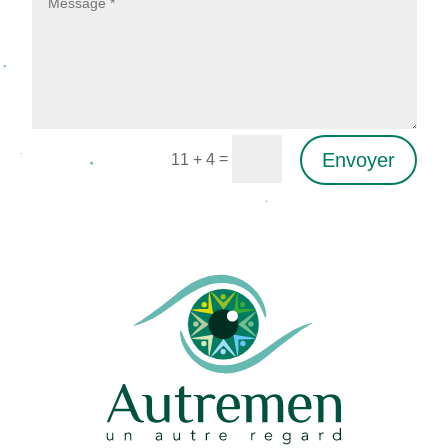
Envoyer
=
11 + 4
Alternative: