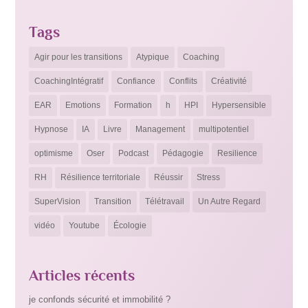
Tags
Agir pour les transitions
Atypique
Coaching
CoachingIntégratif
Confiance
Conflits
Créativité
EAR
Emotions
Formation
h
HPI
Hypersensible
Hypnose
IA
Livre
Management
multipotentiel
optimisme
Oser
Podcast
Pédagogie
Resilience
RH
Résilience territoriale
Réussir
Stress
SuperVision
Transition
Télétravail
Un Autre Regard
vidéo
Youtube
Écologie
Articles récents
je confonds sécurité et immobilité ?