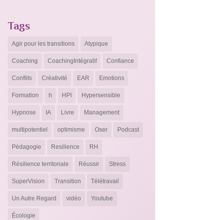
Tags
Agir pour les transitions
Atypique
Coaching
CoachingIntégratif
Confiance
Conflits
Créativité
EAR
Emotions
Formation
h
HPI
Hypersensible
Hypnose
IA
Livre
Management
multipotentiel
optimisme
Oser
Podcast
Pédagogie
Resilience
RH
Résilience territoriale
Réussir
Stress
SuperVision
Transition
Télétravail
Un Autre Regard
vidéo
Youtube
Écologie