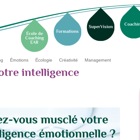
Coachi
SuperVision
Formations
École de
Coaching
EAR
ng
Émotions
Écologie
Créativité
Management
tre intelligence