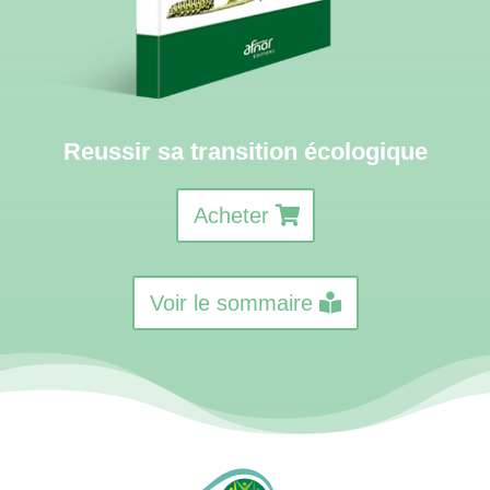
Reussir sa transition écologique
Acheter
Voir le sommaire