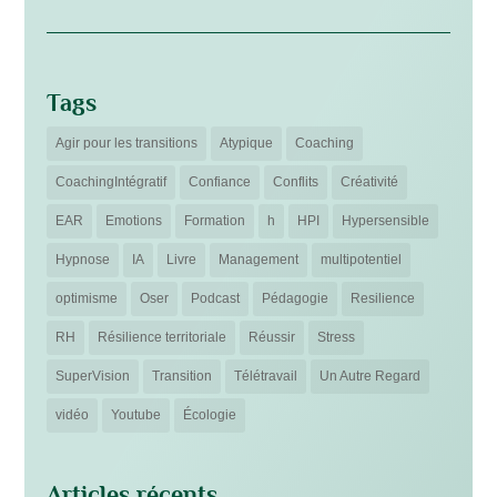
Tags
Agir pour les transitions
Atypique
Coaching
CoachingIntégratif
Confiance
Conflits
Créativité
EAR
Emotions
Formation
h
HPI
Hypersensible
Hypnose
IA
Livre
Management
multipotentiel
optimisme
Oser
Podcast
Pédagogie
Resilience
RH
Résilience territoriale
Réussir
Stress
SuperVision
Transition
Télétravail
Un Autre Regard
vidéo
Youtube
Écologie
Articles récents