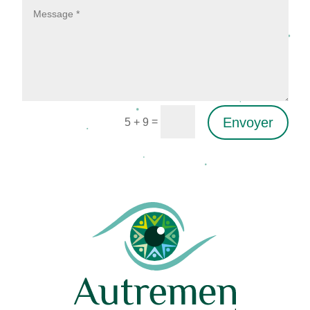
Envoyer
=
5 + 9
Alternative: