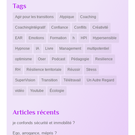
Tags
Agir pour les transitions
Atypique
Coaching
CoachingIntégratif
Confiance
Conflits
Créativité
EAR
Emotions
Formation
h
HPI
Hypersensible
Hypnose
IA
Livre
Management
multipotentiel
optimisme
Oser
Podcast
Pédagogie
Resilience
RH
Résilience territoriale
Réussir
Stress
SuperVision
Transition
Télétravail
Un Autre Regard
vidéo
Youtube
Écologie
Articles récents
je confonds sécurité et immobilité ?
Ego, arrogance, mépris ?