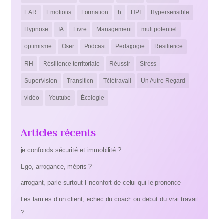
EAR
Emotions
Formation
h
HPI
Hypersensible
Hypnose
IA
Livre
Management
multipotentiel
optimisme
Oser
Podcast
Pédagogie
Resilience
RH
Résilience territoriale
Réussir
Stress
SuperVision
Transition
Télétravail
Un Autre Regard
vidéo
Youtube
Écologie
Articles récents
je confonds sécurité et immobilité ?
Ego, arrogance, mépris ?
arrogant, parle surtout l’inconfort de celui qui le prononce
Les larmes d’un client, échec du coach ou début du vrai travail
?