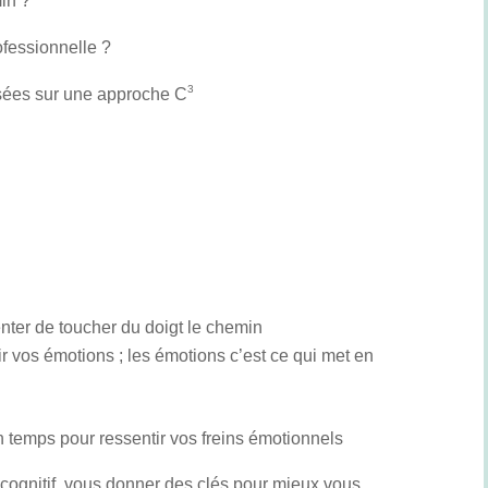
in ?
ofessionnelle ?
3
asées sur une approche C
nter de toucher du doigt le chemin
ir vos émotions ; les émotions c’est ce qui met en
emps pour ressentir vos freins émotionnels
 cognitif, vous donner des clés pour mieux vous