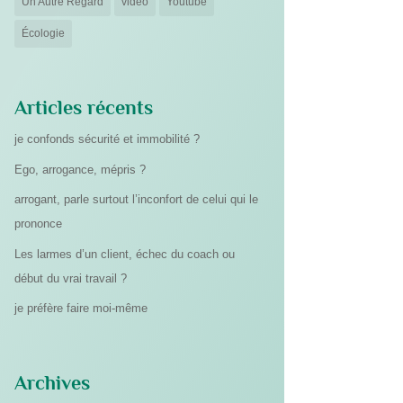
Un Autre Regard
vidéo
Youtube
Écologie
Articles récents
je confonds sécurité et immobilité ?
Ego, arrogance, mépris ?
arrogant, parle surtout l’inconfort de celui qui le
prononce
Les larmes d’un client, échec du coach ou
début du vrai travail ?
je préfère faire moi-même
Archives