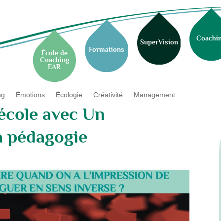
Coachi
SuperVision
Formations
École de
Coaching
EAR
ng
Émotions
Écologie
Créativité
Management
école avec Un
a pédagogie