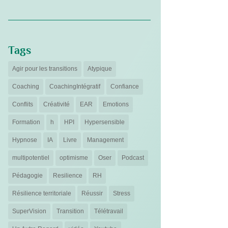
Tags
Agir pour les transitions
Atypique
Coaching
CoachingIntégratif
Confiance
Conflits
Créativité
EAR
Emotions
Formation
h
HPI
Hypersensible
Hypnose
IA
Livre
Management
multipotentiel
optimisme
Oser
Podcast
Pédagogie
Resilience
RH
Résilience territoriale
Réussir
Stress
SuperVision
Transition
Télétravail