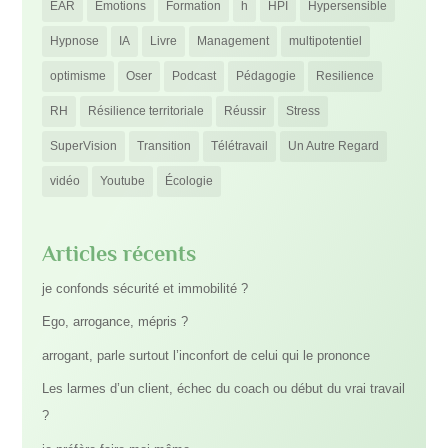
EAR
Emotions
Formation
h
HPI
Hypersensible
Hypnose
IA
Livre
Management
multipotentiel
optimisme
Oser
Podcast
Pédagogie
Resilience
RH
Résilience territoriale
Réussir
Stress
SuperVision
Transition
Télétravail
Un Autre Regard
vidéo
Youtube
Écologie
Articles récents
je confonds sécurité et immobilité ?
Ego, arrogance, mépris ?
arrogant, parle surtout l’inconfort de celui qui le prononce
Les larmes d’un client, échec du coach ou début du vrai travail
?