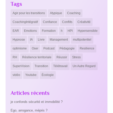
Tags
Agir pour les transitions
Atypique
Coaching
CoachingIntégratif
Confiance
Conflits
Créativité
EAR
Emotions
Formation
h
HPI
Hypersensible
Hypnose
IA
Livre
Management
multipotentiel
optimisme
Oser
Podcast
Pédagogie
Resilience
RH
Résilience territoriale
Réussir
Stress
SuperVision
Transition
Télétravail
Un Autre Regard
vidéo
Youtube
Écologie
Articles récents
je confonds sécurité et immobilité ?
Ego, arrogance, mépris ?