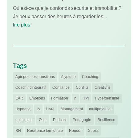
Où est-ce que je confonds sécurité et immobilité ?
Je peux passer des heures à regarder les...
lire plus
Tags
Agir pour les transitions
Atypique
Coaching
CoachingIntégratif
Confiance
Conflits
Créativité
EAR
Emotions
Formation
h
HPI
Hypersensible
Hypnose
IA
Livre
Management
multipotentiel
optimisme
Oser
Podcast
Pédagogie
Resilience
RH
Résilience territoriale
Réussir
Stress