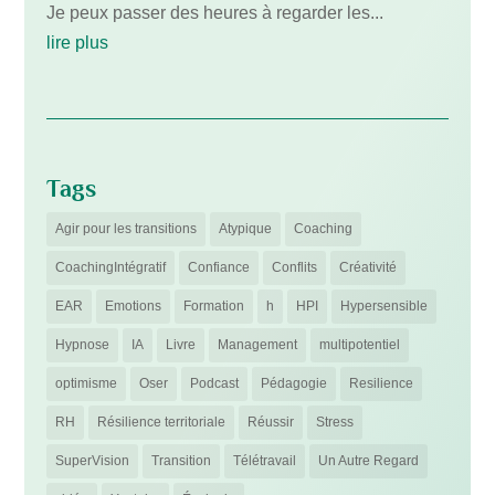
Je peux passer des heures à regarder les...
lire plus
Tags
Agir pour les transitions
Atypique
Coaching
CoachingIntégratif
Confiance
Conflits
Créativité
EAR
Emotions
Formation
h
HPI
Hypersensible
Hypnose
IA
Livre
Management
multipotentiel
optimisme
Oser
Podcast
Pédagogie
Resilience
RH
Résilience territoriale
Réussir
Stress
SuperVision
Transition
Télétravail
Un Autre Regard