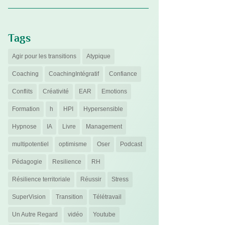
Tags
Agir pour les transitions
Atypique
Coaching
CoachingIntégratif
Confiance
Conflits
Créativité
EAR
Emotions
Formation
h
HPI
Hypersensible
Hypnose
IA
Livre
Management
multipotentiel
optimisme
Oser
Podcast
Pédagogie
Resilience
RH
Résilience territoriale
Réussir
Stress
SuperVision
Transition
Télétravail
Un Autre Regard
vidéo
Youtube