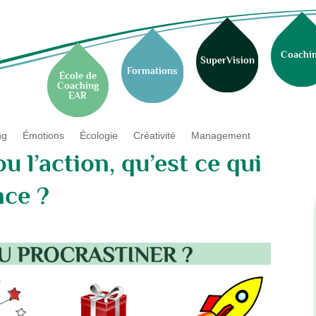
Coachi
SuperVision
Formations
École de
Coaching
EAR
ng
Émotions
Écologie
Créativité
Management
u l’action, qu’est ce qui
nce ?