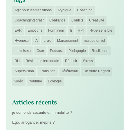
Agir pour les transitions
Atypique
Coaching
CoachingIntégratif
Confiance
Conflits
Créativité
EAR
Emotions
Formation
h
HPI
Hypersensible
Hypnose
IA
Livre
Management
multipotentiel
optimisme
Oser
Podcast
Pédagogie
Resilience
RH
Résilience territoriale
Réussir
Stress
SuperVision
Transition
Télétravail
Un Autre Regard
vidéo
Youtube
Écologie
Articles récents
je confonds sécurité et immobilité ?
Ego, arrogance, mépris ?