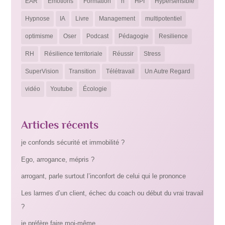
EAR
Emotions
Formation
h
HPI
Hypersensible
Hypnose
IA
Livre
Management
multipotentiel
optimisme
Oser
Podcast
Pédagogie
Resilience
RH
Résilience territoriale
Réussir
Stress
SuperVision
Transition
Télétravail
Un Autre Regard
vidéo
Youtube
Écologie
Articles récents
je confonds sécurité et immobilité ?
Ego, arrogance, mépris ?
arrogant, parle surtout l’inconfort de celui qui le prononce
Les larmes d’un client, échec du coach ou début du vrai travail
?
je préfère faire moi-même