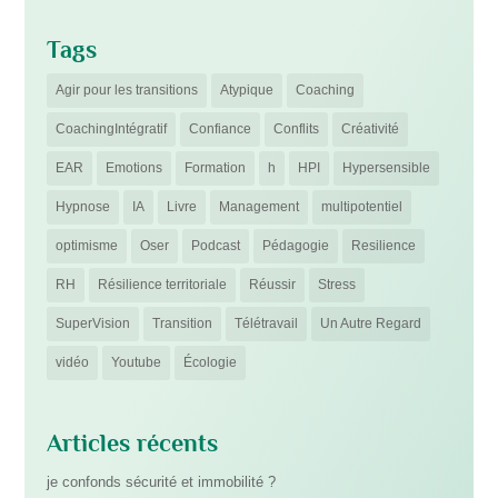
Tags
Agir pour les transitions
Atypique
Coaching
CoachingIntégratif
Confiance
Conflits
Créativité
EAR
Emotions
Formation
h
HPI
Hypersensible
Hypnose
IA
Livre
Management
multipotentiel
optimisme
Oser
Podcast
Pédagogie
Resilience
RH
Résilience territoriale
Réussir
Stress
SuperVision
Transition
Télétravail
Un Autre Regard
vidéo
Youtube
Écologie
Articles récents
je confonds sécurité et immobilité ?