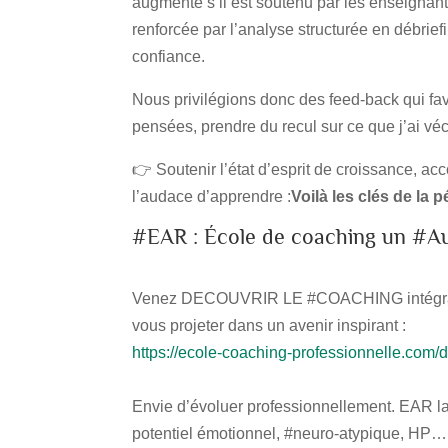
augmente s’il est soutenu par les enseignant
renforcée par l’analyse structurée en débrie
confiance.
Nous privilégions donc des feed-back qui fav
pensées, prendre du recul sur ce que j’ai véc
👉 Soutenir l’état d’esprit de croissance, a
l’audace d’apprendre :
Voilà les clés de la
#EAR : École de coaching un #A
Venez DECOUVRIR LE #COACHING intégratif 
vous projeter dans un avenir inspirant :
https://ecole-coaching-professionnelle.com/d
Envie d’évoluer professionnellement. EAR la
potentiel émotionnel, #neuro-atypique, HP…