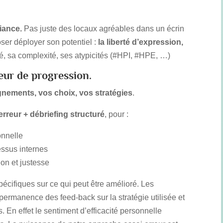
fiance
.
Pas juste des locaux agréables dans un écrin
er déployer son potentiel :
la liberté d’expression
,
ité, sa complexité, ses atypicités (#HPI, #HPE, …)
eur de progression.
ements, vos choix, vos stratégies
.
erreur + débriefing structuré
, pour :
onnelle
essus internes
ion et justesse
pécifiques sur ce qui peut être amélioré. Les
ermanence des feed-back sur la stratégie utilisée et
ts. En effet le sentiment d’efficacité personnelle