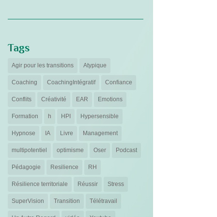
Tags
Agir pour les transitions
Atypique
Coaching
CoachingIntégratif
Confiance
Conflits
Créativité
EAR
Emotions
Formation
h
HPI
Hypersensible
Hypnose
IA
Livre
Management
multipotentiel
optimisme
Oser
Podcast
Pédagogie
Resilience
RH
Résilience territoriale
Réussir
Stress
SuperVision
Transition
Télétravail