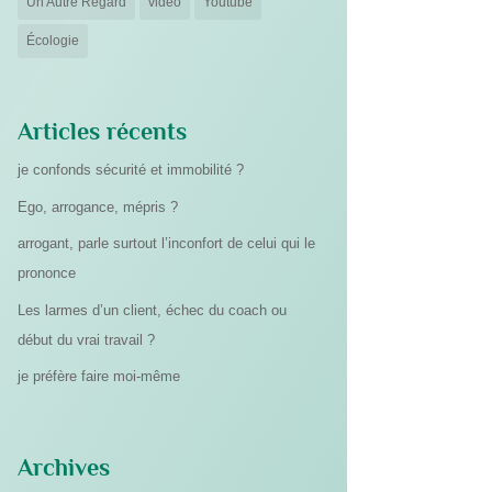
Un Autre Regard
vidéo
Youtube
Écologie
Articles récents
je confonds sécurité et immobilité ?
Ego, arrogance, mépris ?
arrogant, parle surtout l’inconfort de celui qui le
prononce
Les larmes d’un client, échec du coach ou
début du vrai travail ?
je préfère faire moi-même
Archives