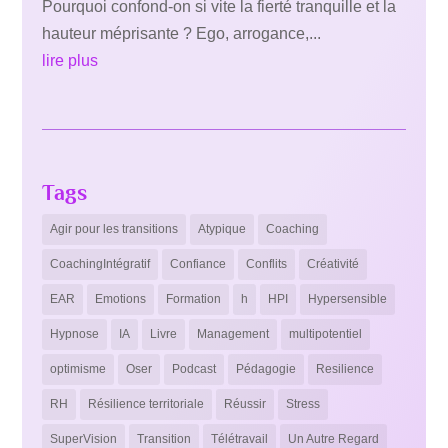
Pourquoi confond-on si vite la fierté tranquille et la
hauteur méprisante ? Ego, arrogance,...
lire plus
Tags
Agir pour les transitions
Atypique
Coaching
CoachingIntégratif
Confiance
Conflits
Créativité
EAR
Emotions
Formation
h
HPI
Hypersensible
Hypnose
IA
Livre
Management
multipotentiel
optimisme
Oser
Podcast
Pédagogie
Resilience
RH
Résilience territoriale
Réussir
Stress
SuperVision
Transition
Télétravail
Un Autre Regard