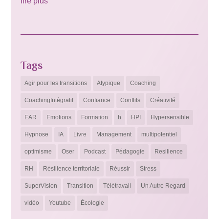
lire plus
Tags
Agir pour les transitions
Atypique
Coaching
CoachingIntégratif
Confiance
Conflits
Créativité
EAR
Emotions
Formation
h
HPI
Hypersensible
Hypnose
IA
Livre
Management
multipotentiel
optimisme
Oser
Podcast
Pédagogie
Resilience
RH
Résilience territoriale
Réussir
Stress
SuperVision
Transition
Télétravail
Un Autre Regard
vidéo
Youtube
Écologie