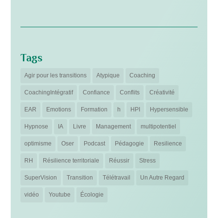
Tags
Agir pour les transitions
Atypique
Coaching
CoachingIntégratif
Confiance
Conflits
Créativité
EAR
Emotions
Formation
h
HPI
Hypersensible
Hypnose
IA
Livre
Management
multipotentiel
optimisme
Oser
Podcast
Pédagogie
Resilience
RH
Résilience territoriale
Réussir
Stress
SuperVision
Transition
Télétravail
Un Autre Regard
vidéo
Youtube
Écologie